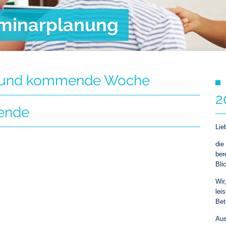
minarplanung
le und kommende Woche
2
dende
Lie
die
ber
Bli
Wir
lei
Bet
Aus